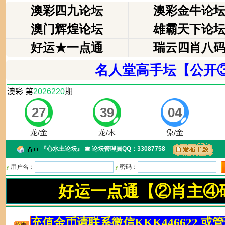
澳彩四九论坛
澳彩金牛论
澳门辉煌论坛
雄霸天下论
好运★一点通
瑞云四肖八
名人堂高手坛【公开
『
心水主论坛
』 ☎ 论坛管理員QQ：33087758
y
用户名：
y
密码：
好运一点通【②肖主④
充值金币请联系微信KKK446622 或管理Q