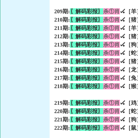
209期:
〖解码彩报〗
杀①肖
🏑［羊
210期:
〖解码彩报〗
杀①肖
🏑［猪
211期:
〖解码彩报〗
杀①肖
🏑［羊
212期:
〖解码彩报〗
杀①肖
🏑［猪
213期:
〖解码彩报〗
杀①肖
🏑［狗
214期:
〖解码彩报〗
杀①肖
🏑［蛇
215期:
〖解码彩报〗
杀①肖
🏑［猪
216期:
〖解码彩报〗
杀①肖
🏑［龙
217期:
〖解码彩报〗
杀①肖
🏑［兔
218期:
〖解码彩报〗
杀①肖
🏑［猴
219期:
〖解码彩报〗
杀①肖
🏑［鸡
220期:
〖解码彩报〗
杀①肖
🏑［蛇
221期:
〖解码彩报〗
杀①肖
🏑［狗
222期:
〖解码彩报〗
杀①肖
🏑［鼠