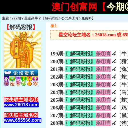
澳门创富网【
今期
主题 :
222期🏅星空高手🏅【解码彩报✨公式杀①肖✨免费料】
【
解码彩报
】
楼主
星空论坛主域名：26018.com 或 
199期:
〖解码彩报〗
杀①肖
🏑［牛
200期:
〖解码彩报〗
杀①肖
🏑［猪
201期:
〖解码彩报〗
杀①肖
🏑［兔
202期:
〖解码彩报〗
杀①肖
🏑［蛇
203期:
〖解码彩报〗
杀①肖
🏑［牛
204期:
〖解码彩报〗
杀①肖
🏑［马
防失联主域名①
205期:
〖解码彩报〗
杀①肖
🏑［蛇
www.26018.com
206期:
〖解码彩报〗
杀①肖
🏑［鸡
防失联主域名②
207期:
〖解码彩报〗
杀①肖
🏑［鼠
www.655566.com
208期:
〖解码彩报〗
杀①肖
🏑［狗