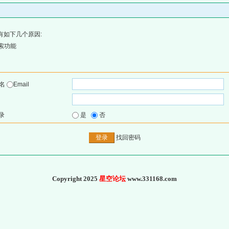
有如下几个原因:
索功能
户名
Email
录
是
否
找回密码
Copyright 2025
星空论坛
www.331168.com